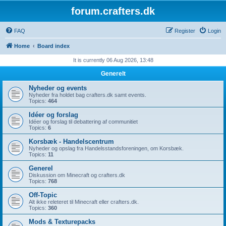
forum.crafters.dk
FAQ
Register
Login
Home
Board index
It is currently 06 Aug 2026, 13:48
Generelt
Nyheder og events
Nyheder fra holdet bag crafters.dk samt events.
Topics:
464
Idéer og forslag
Idéer og forslag til debattering af communitiet
Topics:
6
Korsbæk - Handelscentrum
Nyheder og opslag fra Handelsstandsforeningen, om Korsbæk.
Topics:
11
Generel
Diskussion om Minecraft og crafters.dk
Topics:
768
Off-Topic
Alt ikke releteret til Minecraft eller crafters.dk.
Topics:
360
Mods & Texturepacks