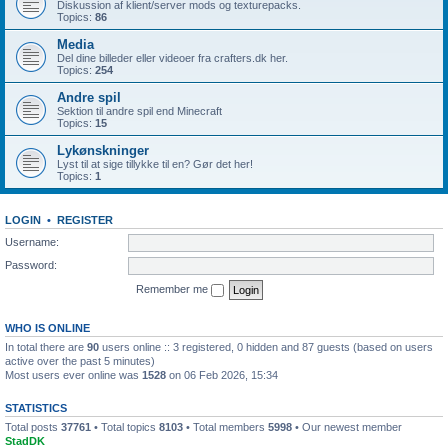
Diskussion af klient/server mods og texturepacks.
Topics:
86
Media
Del dine billeder eller videoer fra crafters.dk her.
Topics:
254
Andre spil
Sektion til andre spil end Minecraft
Topics:
15
Lykønskninger
Lyst til at sige tillykke til en? Gør det her!
Topics:
1
LOGIN
•
REGISTER
Username:
Password:
Remember me
WHO IS ONLINE
In total there are
90
users online :: 3 registered, 0 hidden and 87 guests (based on users
active over the past 5 minutes)
Most users ever online was
1528
on 06 Feb 2026, 15:34
STATISTICS
Total posts
37761
• Total topics
8103
• Total members
5998
• Our newest member
StadDK