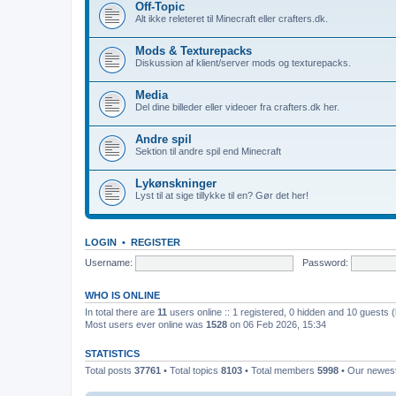
Off-Topic
Alt ikke releteret til Minecraft eller crafters.dk.
Mods & Texturepacks
Diskussion af klient/server mods og texturepacks.
Media
Del dine billeder eller videoer fra crafters.dk her.
Andre spil
Sektion til andre spil end Minecraft
Lykønskninger
Lyst til at sige tillykke til en? Gør det her!
LOGIN
•
REGISTER
Username:
Password:
WHO IS ONLINE
In total there are
11
users online :: 1 registered, 0 hidden and 10 guests 
Most users ever online was
1528
on 06 Feb 2026, 15:34
STATISTICS
Total posts
37761
• Total topics
8103
• Total members
5998
• Our newe