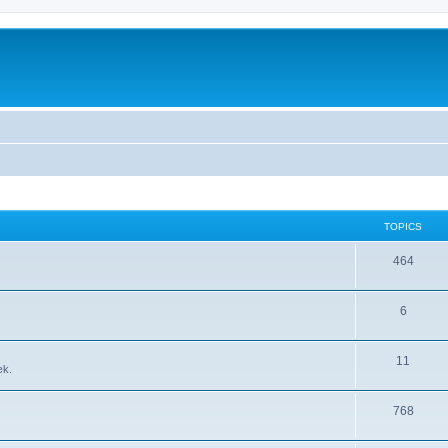
TOPICS
464
6
11
æk.
768