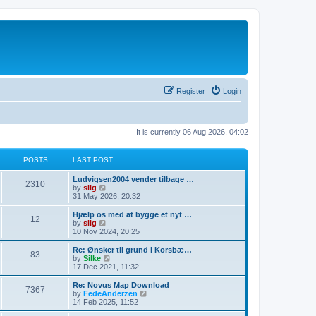
Register
Login
It is currently 06 Aug 2026, 04:02
POSTS
LAST POST
Ludvigsen2004 vender tilbage …
2310
V
by
siig
i
31 May 2026, 20:32
e
w
Hjælp os med at bygge et nyt …
12
t
V
by
siig
h
i
10 Nov 2024, 20:25
e
e
l
w
Re: Ønsker til grund i Korsbæ…
83
a
t
V
by
Silke
t
h
i
17 Dec 2021, 11:32
e
e
e
s
l
w
Re: Novus Map Download
t
7367
a
t
V
by
FedeAnderzen
p
t
h
i
14 Feb 2025, 11:52
o
e
e
e
s
s