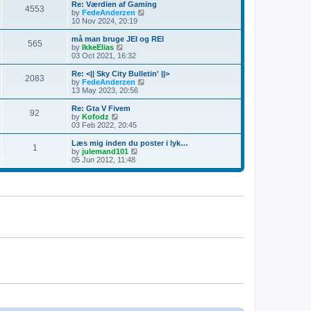
l
w
Re: Værdien af Gaming
t
t
4553
a
t
V
by
FedeAnderzen
p
t
h
i
10 Nov 2024, 20:19
o
e
e
e
s
s
l
w
må man bruge JEI og REI
t
t
565
a
t
V
by
IkkeElias
p
t
h
i
03 Oct 2021, 16:32
o
e
e
e
s
s
l
w
Re: <|| Sky City Bulletin' ||>
t
t
2083
a
t
V
by
FedeAnderzen
p
t
h
i
13 May 2023, 20:56
o
e
e
e
s
s
l
w
Re: Gta V Fivem
t
t
92
a
t
V
by
Kofodz
p
t
h
i
03 Feb 2022, 20:45
o
e
e
e
s
s
l
w
Læs mig inden du poster i lyk…
t
t
1
a
t
V
by
julemand101
p
t
h
i
05 Jun 2012, 11:48
o
e
e
e
s
s
l
w
t
t
a
t
p
t
h
o
e
e
s
s
l
t
t
a
p
t
o
e
s
s
t
t
p
o
s
t