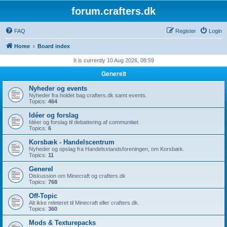
forum.crafters.dk
FAQ
Register
Login
Home
Board index
It is currently 10 Aug 2026, 08:59
Generelt
Nyheder og events
Nyheder fra holdet bag crafters.dk samt events.
Topics:
464
Idéer og forslag
Idéer og forslag til debattering af communitiet
Topics:
6
Korsbæk - Handelscentrum
Nyheder og opslag fra Handelsstandsforeningen, om Korsbæk.
Topics:
11
Generel
Diskussion om Minecraft og crafters.dk
Topics:
768
Off-Topic
Alt ikke releteret til Minecraft eller crafters.dk.
Topics:
360
Mods & Texturepacks