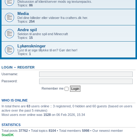
Diskussion af klient/server mods og texturepacks.
Topics:
86
Media
Del dine billeder eller videoer fra crafters.dk her.
Topics:
254
Andre spil
Sektion til andre spil end Minecraft
Topics:
15
Lykønskninger
Lyst til at sige tillykke til en? Gør det her!
Topics:
1
LOGIN
•
REGISTER
Username:
Password:
Remember me
WHO IS ONLINE
In total there are
63
users online :: 3 registered, 0 hidden and 60 guests (based on users
active over the past 5 minutes)
Most users ever online was
1528
on 06 Feb 2026, 15:34
STATISTICS
Total posts
37762
• Total topics
8104
• Total members
5998
• Our newest member
StadDK