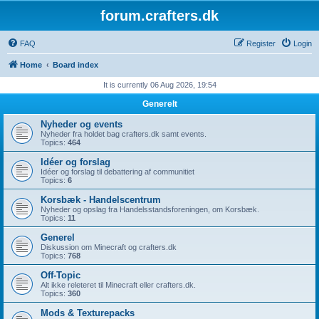
forum.crafters.dk
FAQ
Register
Login
Home
Board index
It is currently 06 Aug 2026, 19:54
Generelt
Nyheder og events
Nyheder fra holdet bag crafters.dk samt events.
Topics:
464
Idéer og forslag
Idéer og forslag til debattering af communitiet
Topics:
6
Korsbæk - Handelscentrum
Nyheder og opslag fra Handelsstandsforeningen, om Korsbæk.
Topics:
11
Generel
Diskussion om Minecraft og crafters.dk
Topics:
768
Off-Topic
Alt ikke releteret til Minecraft eller crafters.dk.
Topics:
360
Mods & Texturepacks