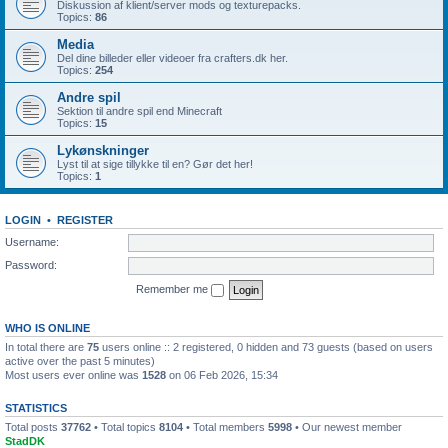
Diskussion af klient/server mods og texturepacks.
Topics:
86
Media
Del dine billeder eller videoer fra crafters.dk her.
Topics:
254
Andre spil
Sektion til andre spil end Minecraft
Topics:
15
Lykønskninger
Lyst til at sige tillykke til en? Gør det her!
Topics:
1
LOGIN
•
REGISTER
Username:
Password:
Remember me
WHO IS ONLINE
In total there are
75
users online :: 2 registered, 0 hidden and 73 guests (based on users
active over the past 5 minutes)
Most users ever online was
1528
on 06 Feb 2026, 15:34
STATISTICS
Total posts
37762
• Total topics
8104
• Total members
5998
• Our newest member
StadDK