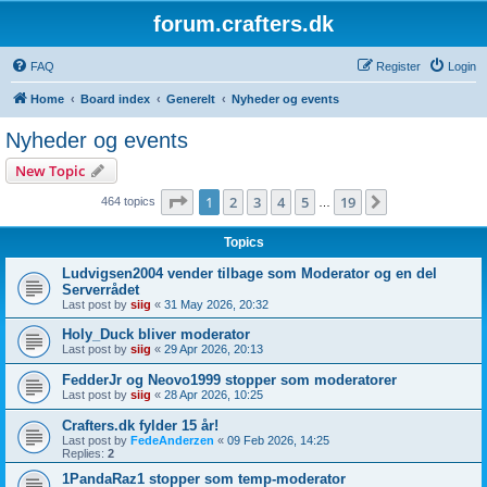
forum.crafters.dk
FAQ
Register
Login
Home
Board index
Generelt
Nyheder og events
Nyheder og events
New Topic
Page
1
of
19
1
2
3
4
5
19
Next
464 topics
…
Topics
Ludvigsen2004 vender tilbage som Moderator og en del
Serverrådet
Last post by
siig
«
31 May 2026, 20:32
Holy_Duck bliver moderator
Last post by
siig
«
29 Apr 2026, 20:13
FedderJr og Neovo1999 stopper som moderatorer
Last post by
siig
«
28 Apr 2026, 10:25
Crafters.dk fylder 15 år!
Last post by
FedeAnderzen
«
09 Feb 2026, 14:25
Replies:
2
1PandaRaz1 stopper som temp-moderator