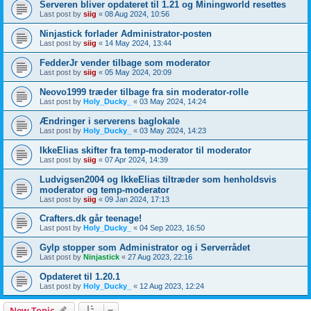
Serveren bliver opdateret til 1.21 og Miningworld resettes
Last post by
siig
«
08 Aug 2024, 10:56
Ninjastick forlader Administrator-posten
Last post by
siig
«
14 May 2024, 13:44
FedderJr vender tilbage som moderator
Last post by
siig
«
05 May 2024, 20:09
Neovo1999 træder tilbage fra sin moderator-rolle
Last post by
Holy_Ducky_
«
03 May 2024, 14:24
Ændringer i serverens baglokale
Last post by
Holy_Ducky_
«
03 May 2024, 14:23
IkkeElias skifter fra temp-moderator til moderator
Last post by
siig
«
07 Apr 2024, 14:39
Ludvigsen2004 og IkkeElias tiltræder som henholdsvis
moderator og temp-moderator
Last post by
siig
«
09 Jan 2024, 17:13
Crafters.dk går teenage!
Last post by
Holy_Ducky_
«
04 Sep 2023, 16:50
Gylp stopper som Administrator og i Serverrådet
Last post by
Ninjastick
«
27 Aug 2023, 22:16
Opdateret til 1.20.1
Last post by
Holy_Ducky_
«
12 Aug 2023, 12:24
New Topic