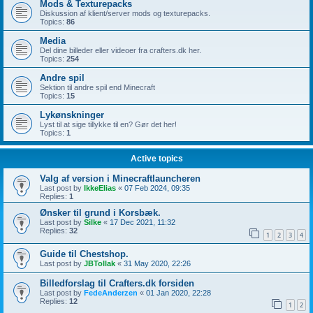
Mods & Texturepacks
Diskussion af klient/server mods og texturepacks.
Topics:
86
Media
Del dine billeder eller videoer fra crafters.dk her.
Topics:
254
Andre spil
Sektion til andre spil end Minecraft
Topics:
15
Lykønskninger
Lyst til at sige tillykke til en? Gør det her!
Topics:
1
Active topics
Valg af version i Minecraftlauncheren
Last post by
IkkeElias
«
07 Feb 2024, 09:35
Replies:
1
Ønsker til grund i Korsbæk.
Last post by
Silke
«
17 Dec 2021, 11:32
Replies:
32
1
2
3
4
Guide til Chestshop.
Last post by
JBTollak
«
31 May 2020, 22:26
Billedforslag til Crafters.dk forsiden
Last post by
FedeAnderzen
«
01 Jan 2020, 22:28
Replies:
12
1
2