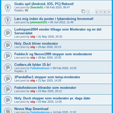
Gratis spil (Android, IOS, PC) Reboot!
Last post by
Damale91
«
06 Feb 2019, 08:47
Replies:
85
1
6
7
8
9
…
Læs mig inden du poster i lykønskning forummet!
Last post by
julemand101
«
05 Jun 2012, 11:48
Ludvigsen2004 vender tilbage som Moderator og en del
Serverrådet
Last post by
siig
«
31 May 2026, 20:32
Holy_Duck bliver moderator
Last post by
siig
«
29 Apr 2026, 20:13
FedderJr og Neovo1999 stopper som moderatorer
Last post by
siig
«
28 Apr 2026, 10:25
Crafters.dk fylder 15 år!
Last post by
FedeAnderzen
«
09 Feb 2026, 14:25
Replies:
2
1PandaRaz1 stopper som temp-moderator
Last post by
siig
«
21 Apr 2025, 14:28
FedeAnderzen tiltræder som moderator
Last post by
siig
«
23 Mar 2025, 20:12
Holy_Duck stopper som moderator pr. dags dato
Last post by
siig
«
03 Mar 2025, 12:05
Novus Map Download
Last post by
FedeAnderzen
«
14 Feb 2025, 11:52