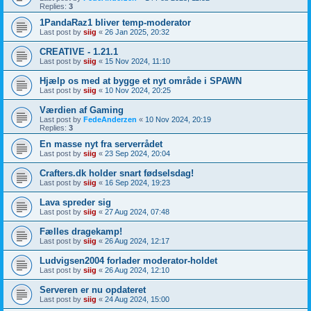
Replies:
3
1PandaRaz1 bliver temp-moderator
Last post by
siig
«
26 Jan 2025, 20:32
CREATIVE - 1.21.1
Last post by
siig
«
15 Nov 2024, 11:10
Hjælp os med at bygge et nyt område i SPAWN
Last post by
siig
«
10 Nov 2024, 20:25
Værdien af Gaming
Last post by
FedeAnderzen
«
10 Nov 2024, 20:19
Replies:
3
En masse nyt fra serverrådet
Last post by
siig
«
23 Sep 2024, 20:04
Crafters.dk holder snart fødselsdag!
Last post by
siig
«
16 Sep 2024, 19:23
Lava spreder sig
Last post by
siig
«
27 Aug 2024, 07:48
Fælles dragekamp!
Last post by
siig
«
26 Aug 2024, 12:17
Ludvigsen2004 forlader moderator-holdet
Last post by
siig
«
26 Aug 2024, 12:10
Serveren er nu opdateret
Last post by
siig
«
24 Aug 2024, 15:00