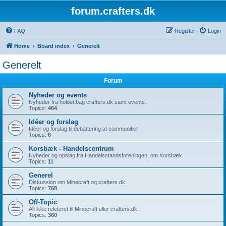
forum.crafters.dk
FAQ
Register
Login
Home
Board index
Generelt
Generelt
Forum
Nyheder og events
Nyheder fra holdet bag crafters.dk samt events.
Topics:
464
Idéer og forslag
Idéer og forslag til debattering af communitiet
Topics:
6
Korsbæk - Handelscentrum
Nyheder og opslag fra Handelsstandsforeningen, om Korsbæk.
Topics:
11
Generel
Diskussion om Minecraft og crafters.dk
Topics:
768
Off-Topic
Alt ikke releteret til Minecraft eller crafters.dk.
Topics:
360