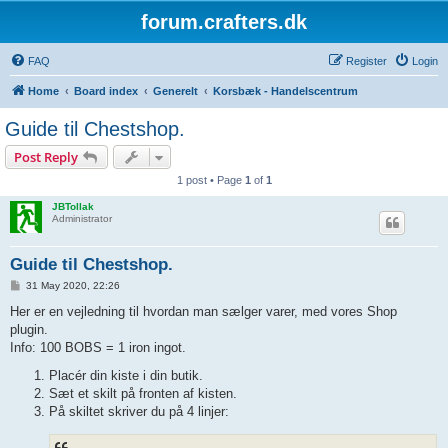
forum.crafters.dk
FAQ
Register
Login
Home
Board index
Generelt
Korsbæk - Handelscentrum
Guide til Chestshop.
Post Reply
1 post • Page
1
of
1
JBTollak
Administrator
Guide til Chestshop.
P
31 May 2020, 22:26
o
s
Her er en vejledning til hvordan man sælger varer, med vores Shop
t
plugin.
Info: 100 BOBS = 1 iron ingot.
Placér din kiste i din butik.
Sæt et skilt på fronten af kisten.
På skiltet skriver du på 4 linjer: